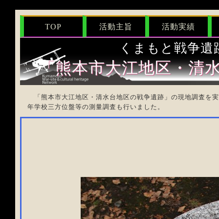
TOP
活動主旨
活動実績
くまもと戦争遺
「熊本市大江地区・清
「熊本市大江地区・清水台地区の戦争遺跡」の現地調査を実
年学校三方位盤等の測量調査も行いました。