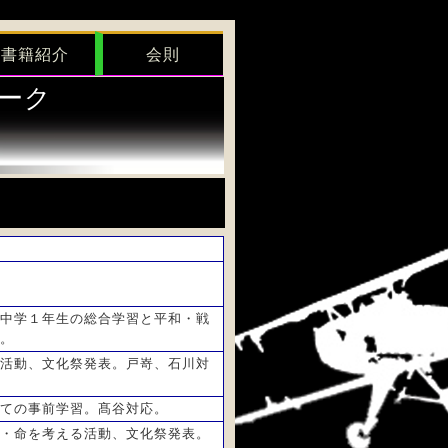
書籍紹介
会則
ーク
中学１年生の総合学習と平和・戦
。
活動、文化祭発表。戸嵜、石川対
ての事前学習。髙谷対応。
・命を考える活動、文化祭発表。