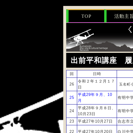
TOP
活動主
出前平和講座 履
回
日時
令和２年１２月１７
26
玉名町
日
平成29年９月、10
25
有明中
月
平成28年９月８日、
24
有明中
10月23日
23
平成27年10月27日
合志市
22
平成27年10月20日
白川中