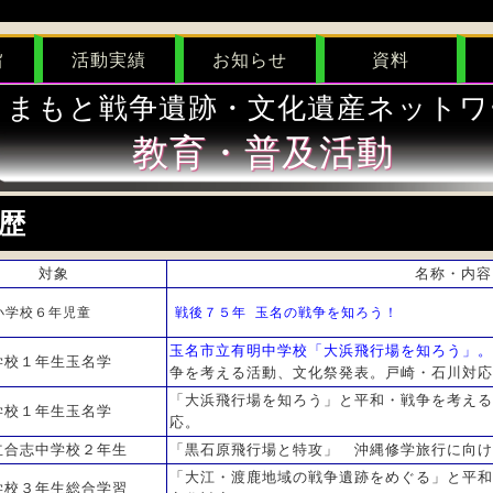
旨
活動実績
お知らせ
資料
くまもと戦争遺跡・文化遺産ネットワ
教育・普及活動
歴
対象
名称・内容
小学校６年児童
戦後７５年 玉名の戦争を知ろう！
玉名市立有明中学校「大浜飛行場を知ろう」。
学校１年生玉名学
争を考える活動、文化祭発表。戸崎・石川対応
「大浜飛行場を知ろう」と平和・戦争を考える
学校１年生玉名学
応。
立合志中学校２年生
「黒石原飛行場と特攻」 沖縄修学旅行に向け
「大江・渡鹿地域の戦争遺跡をめぐる」と平和
学校３年生総合学習