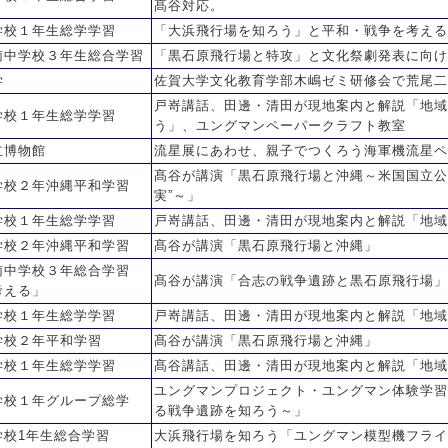
髙谷対応。
学校１年生総学学習
「大浜飛行場を知ろう」と平和・戦争を考える
南中学校３年生総合学習
「黒石原飛行場と特攻」と文化祭劇発表に向け
学
佐賀大学文化教育学部木嶋ゼミ研修会で荒尾二
戸嵜講話、田邊・清田が現地案内と解説「地域
学校１年生総学学習
う」、ユングマンペーパークラフト教室
立博物館
流星展にあわせ、親子でつくろう海軍機流星ペ
髙谷が講演「黒石原飛行場と沖縄～米国国立公
学校２年沖縄平和学習
実”～」
学校１年生総学学習
戸嵜講話、田邊・清田が現地案内と解説「地域
学校２年沖縄平和学習
髙谷が講演「黒石原飛行場と沖縄」
南中学校３年総合学習
髙谷が講演「合志の戦争遺跡と黒石原飛行場」
考える」
学校１年生総学学習
戸嵜講話、田邊・清田が現地案内と解説「地域
学校２年平和学習
髙谷が講演「黒石原飛行場と沖縄」
学校１年生総学学習
髙谷講話、田邊・清田が現地案内と解説「地域
ユングマンプロジェクト・ユングマン体験学習
学校１年グループ総学
る戦争遺跡を知ろう～」
学校1年生総合学習
大浜飛行場を知ろう「ユングマン模型機フライ