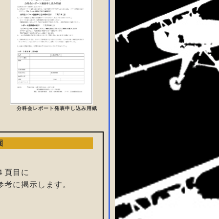
分科会レポート発表申し込み用紙
園
４頁目に
参考に掲示します。
。