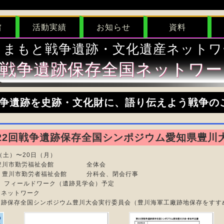
旨
活動実績
お知らせ
資料
くまもと戦争遺跡・文化遺産ネットワ
戦争遺跡保存全国ネットワー
争遺跡を史跡・文化財に、語り伝えよう戦争の
22回戦争遺跡保存全国シンポジウム愛知県豊川
（土）〜20日（月）
）豊川市勤労福祉会館 全体会
市勤労者福祉会館 分科会、閉会行事
ィールドワーク（遺跡見学会）予定
国ネットワーク
国シンポジウム豊川大会実行委員会（豊川海軍工廠跡地保存をすす