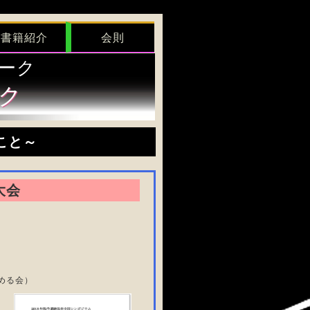
書籍紹介
会則
ーク
ク
こと～
大会
める会）