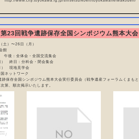
http://www.city.toyokawa.lg.jp/shisetsu/koen/toyokawaheiwakouen/
第23回戦争遺跡保存全国シンポジウム熊本大会
（土）〜26日（月）
会館
） 午後：全体会・全国交流集会
終日：分科会・閉会集会
 現地見学会
国ネットワーク
国シンポジウム熊本大会実行委員会（戦争遺産フォーラムくまもと
、順次掲示いたします。