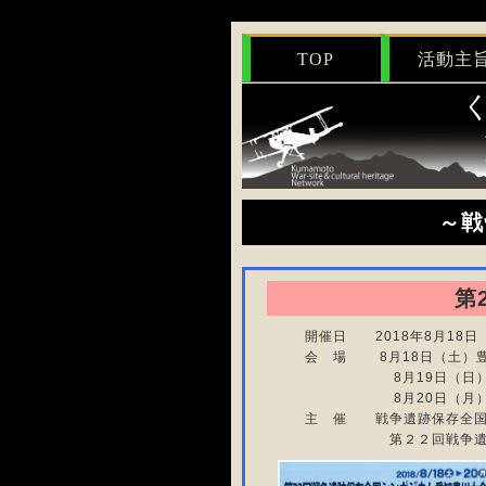
TOP
活動主
～戦
第
開催日 2018年8月18日
会 場 8月18日（土
8月19日（日）豊川
8月20日（月） フ
主 催 戦争遺跡保存全
第２２回戦争遺跡保存全