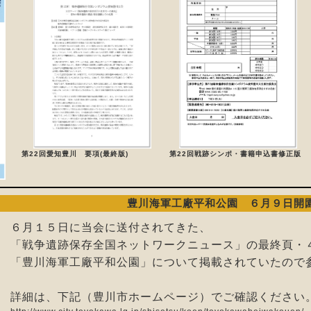
第22回愛知豊川 要項(最終版)
第22回戦跡シンポ・書籍申込書修正版
豊川海軍工廠平和公園 ６月９日開
６月１５日に当会に送付されてきた、
「戦争遺跡保存全国ネットワークニュース」の最終頁・
「豊川海軍工廠平和公園」について掲載されていたので
詳細は、下記（豊川市ホームページ）でご確認ください